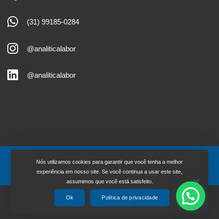
(31) 99185-0284
@analiticalabor
@analiticalabor
Nós utilizamos cookies para garantir que você tenha a melhor
Analítica, todos os direitos reservados.
experiência em nosso site. Se você continua a usar este site,
assumimos que você está satisfeito.
Ok
Política de privacidade
Desenvolvido por
MGSites